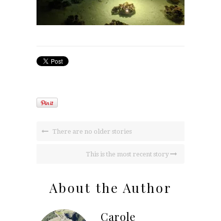
There are no older stories
This is the most recent story
About the Author
Carole