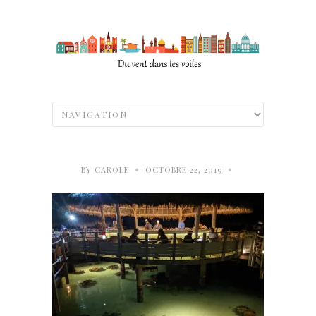
•
•
BY
CAROLE
OCTOBRE 22, 2019