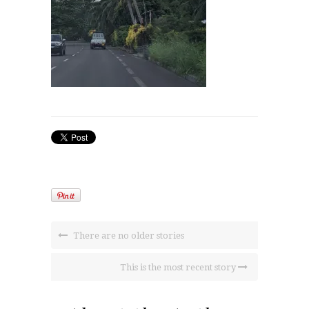
There are no older stories
This is the most recent story