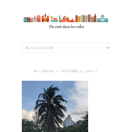
•
•
BY
CAROLE
OCTOBRE 22, 2019