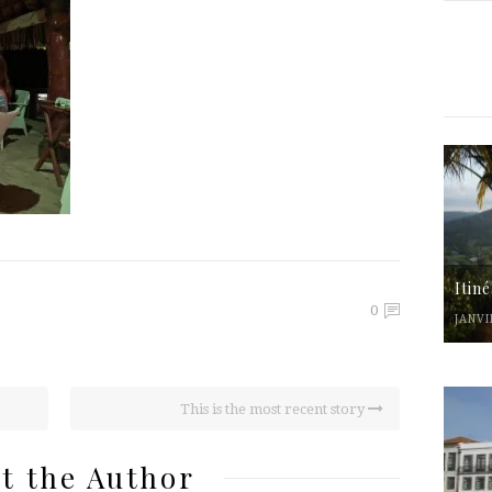
Itin
0
JANVI
This is the most recent story
t the Author