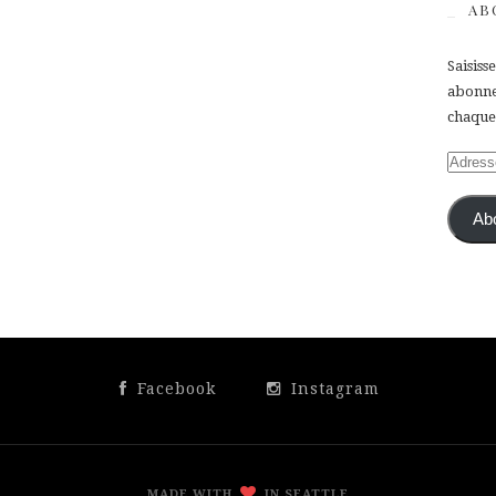
AB
Saisiss
abonner
chaque 
Adress
e-
mail
Ab
Facebook
Instagram
MADE WITH
IN SEATTLE