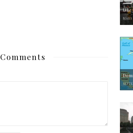
Une 
MARS 
 Comments
Domi
SEPTE