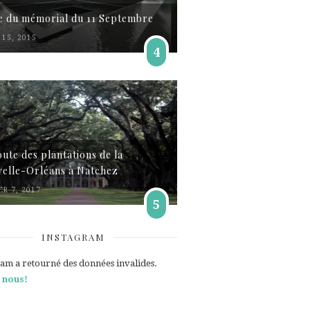
te du mémorial du 11 Septembre
15, 2015
4
oute des plantations de la
elle-Orléans à Natchez
ER 7, 2017
5
INSTAGRAM
ram a retourné des données invalides.
 nous!