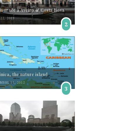
journée à Aveiro & Costa Nova
22, 2019
2
nica, the nature island
MBRE 15, 2012
3