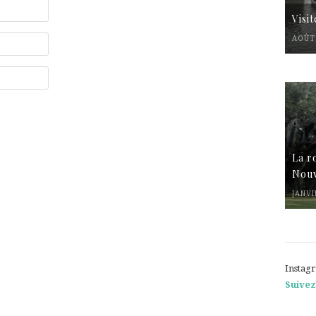
Visi
AOÛT 
La r
Nouv
JANVI
Instag
Suivez