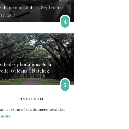
te du mémorial du 11 Septembre
15, 2015
4
oute des plantations de la
elle-Orléans à Natchez
ER 7, 2017
5
INSTAGRAM
ram a retourné des données invalides.
 nous!