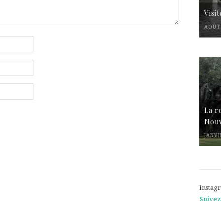
Visi
AOÛT 
La r
Nouv
JANVI
Instag
Suivez