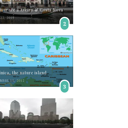
journée à Aveiro & Costa Nova
22, 2019
2
nica, the nature island
MBRE 15, 2012
3