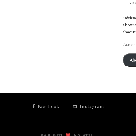
AB
Saisiss
abonner
chaque 
Adress
e-
mail
Ab
Facebook
Instagram
MADE WITH
IN SEATTLE