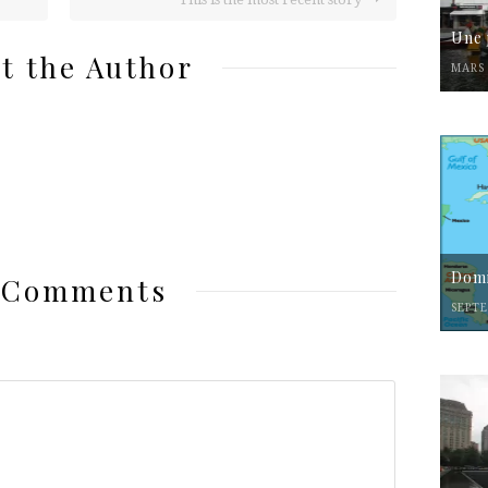
Une 
t the Author
MARS 
Domi
 Comments
SEPTE