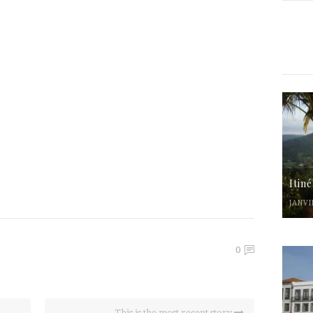
Itin
JANVI
0
This is the most recent story