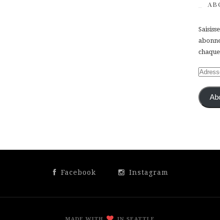
AB
Saisiss
abonner
chaque 
Adress
e-
mail
Ab
Facebook
Instagram
MADE WITH
IN SEATTLE