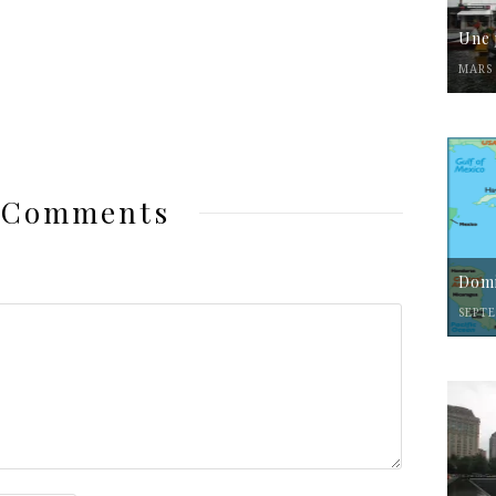
Une 
MARS 
 Comments
Domi
SEPTE