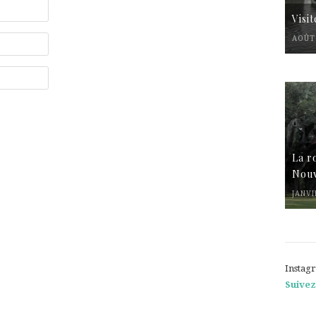
Visi
AOÛT 
La r
Nouv
JANVI
Instag
Suivez