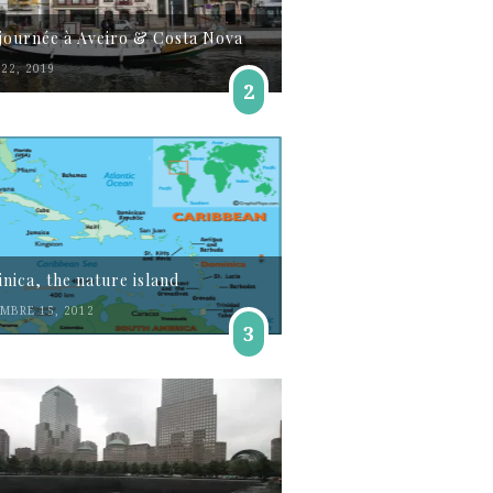
journée à Aveiro & Costa Nova
22, 2019
2
nica, the nature island
MBRE 15, 2012
3