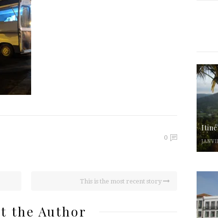
Itin
0
JANVI
This is the most recent story
t the Author