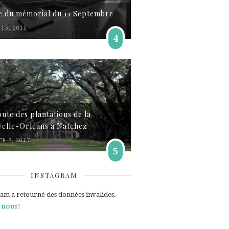
te du mémorial du 11 Septembre
15, 2015
4
oute des plantations de la
elle-Orléans à Natchez
ER 7, 2017
5
INSTAGRAM
ram a retourné des données invalides.
 nous!