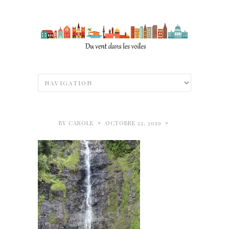
•
•
BY
CAROLE
OCTOBRE 22, 2019