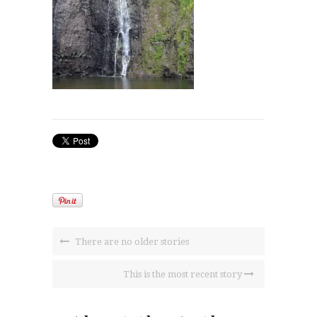
There are no older stories
This is the most recent story