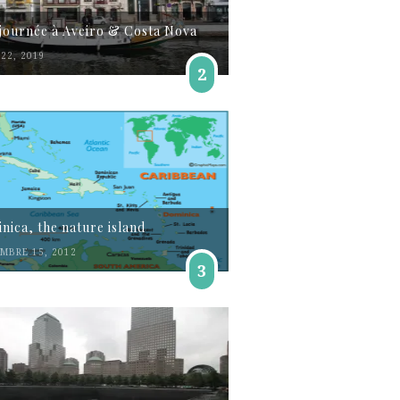
journée à Aveiro & Costa Nova
22, 2019
2
nica, the nature island
MBRE 15, 2012
3