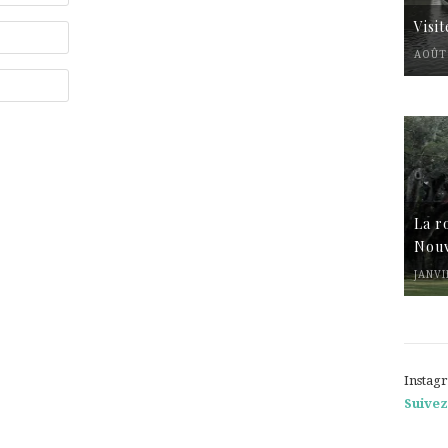
Visi
AOÛT 
La r
Nouv
JANVI
Instag
Suivez