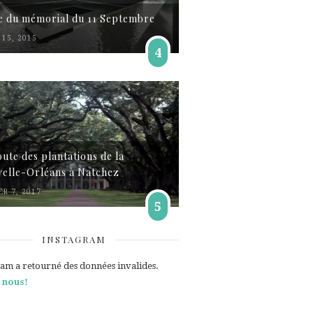
te du mémorial du 11 Septembre
15, 2015
4
oute des plantations de la
elle-Orléans à Natchez
ER 7, 2017
5
INSTAGRAM
ram a retourné des données invalides.
 nous!