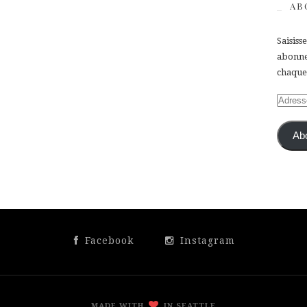
AB
Saisiss
abonner
chaque 
Adress
e-
mail
Ab
Facebook
Instagram
MADE WITH
IN SEATTLE