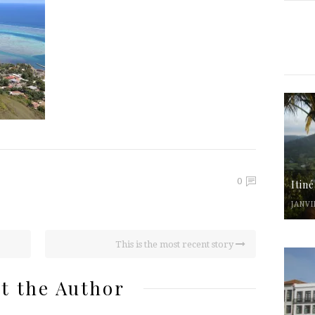
0
Itin
JANVI
This is the most recent story
t the Author