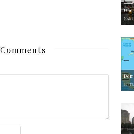
Une 
MARS 
 Comments
Domi
SEPTE