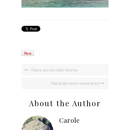
There are no older stories
This is the most recent story
About the Author
Carole