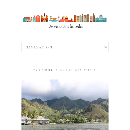
•
•
BY
CAROLE
OCTOBRE 22, 2019