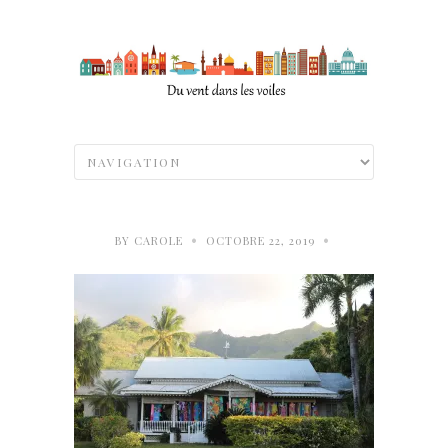
•
•
BY
CAROLE
OCTOBRE 22, 2019