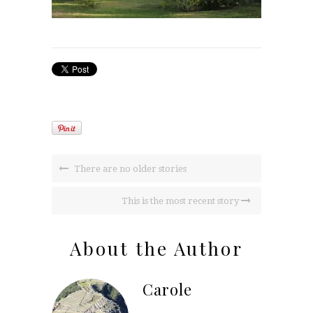
There are no older stories
This is the most recent story
About the Author
Carole