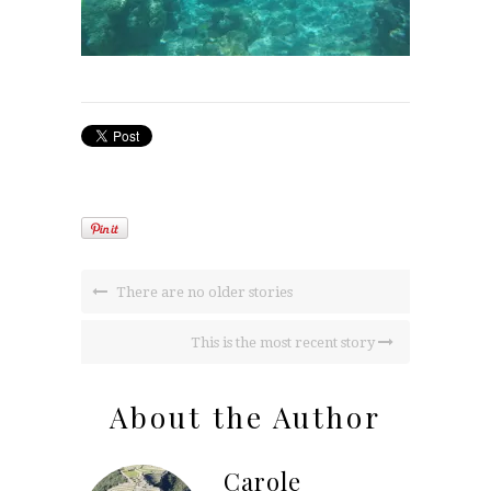
There are no older stories
This is the most recent story
About the Author
Carole