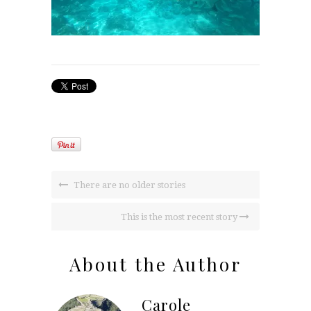
There are no older stories
This is the most recent story
About the Author
Carole