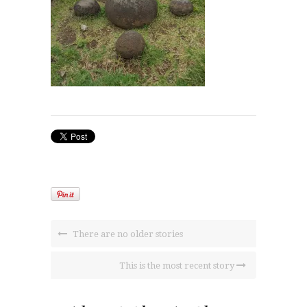
There are no older stories
This is the most recent story