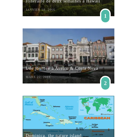
Itinéraire de deux semaines à Hawaii
JANVIER 18, 2016
1
Une journée à Aveiro & Costa Nova
MARS 22, 2019
2
Dominica, the nature island