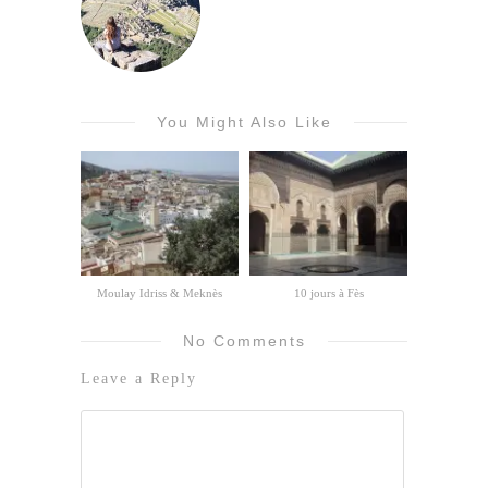
You Might Also Like
Moulay Idriss & Meknès
10 jours à Fès
No Comments
Leave a Reply