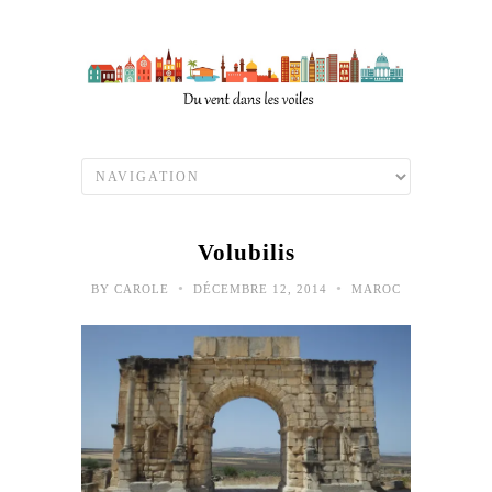
Volubilis
•
•
BY
CAROLE
DÉCEMBRE 12, 2014
MAROC