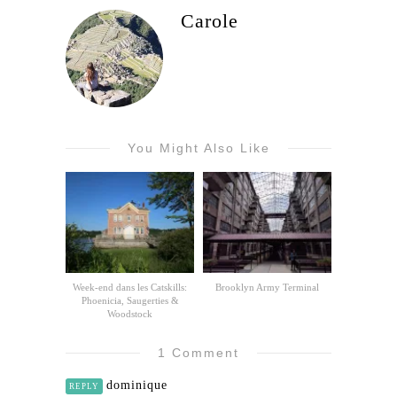
Carole
You Might Also Like
Week-end dans les Catskills:
Brooklyn Army Terminal
Phoenicia, Saugerties &
Woodstock
1 Comment
dominique
REPLY