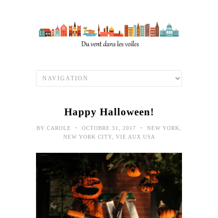
Happy Halloween!
•
•
BY
CAROLE
OCTOBRE 31, 2017
NEW YORK
,
NEW YORK CITY
,
VIE AUX USA