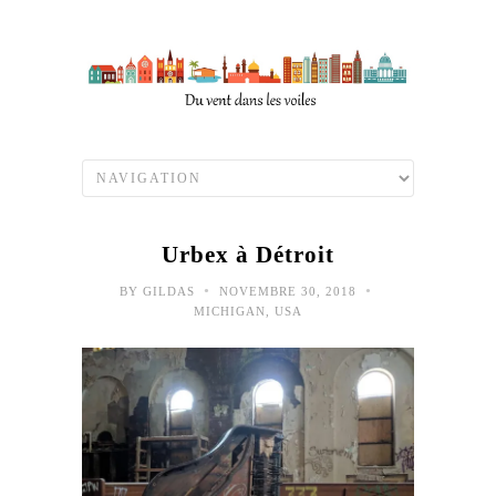
Urbex à Détroit
•
•
BY
GILDAS
NOVEMBRE 30, 2018
MICHIGAN
,
USA