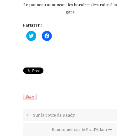
Le panneau annoncant les horaires des trains à la
gare
Partager :
Cliquez
Cliquez
pour
pour
partager
partager
sur
sur
Twitter(ouvre
Facebook(ouvre
dans
dans
une
une
nouvelle
nouvelle
fenêtre)
fenêtre)
Sur la route de Kandy
Randonnée sur le Pic d'Adam