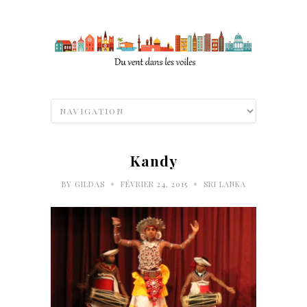
Kandy
•
•
BY
GILDAS
FÉVRIER 24, 2015
SRI LANKA