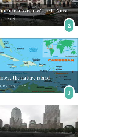
journée à Aveiro & Costa Nova
22, 2019
2
nica, the nature island
MBRE 15, 2012
3