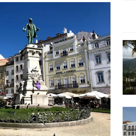
Itin
JANVI