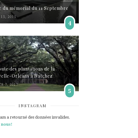
te du mémorial du 11 Septembre
15, 2015
4
oute des plantations de la
elle-Orléans à Natchez
ER 7, 2017
5
INSTAGRAM
ram a retourné des données invalides.
 nous!