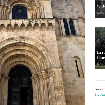
Visi
AOÛT 
La r
Nouv
JANVI
Instag
Suivez