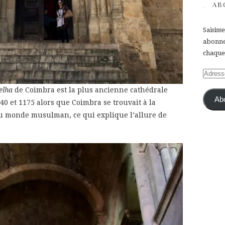
AB
Saisiss
abonner
chaque 
Adress
e-
elha
de Coimbra est la plus ancienne cathédrale
mail
Ab
140 et 1175 alors que Coimbra se trouvait à la
du monde musulman, ce qui explique l’allure de