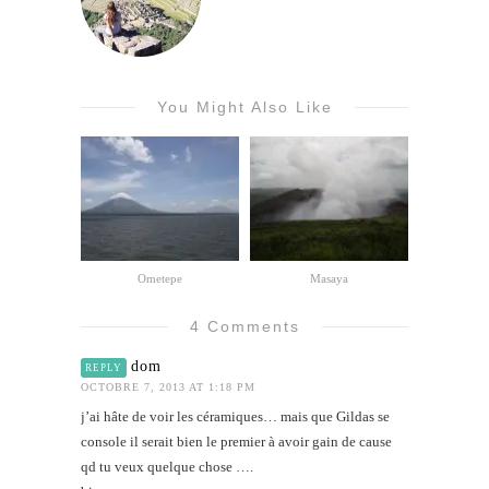
You Might Also Like
Ometepe
Masaya
4 Comments
dom
REPLY
OCTOBRE 7, 2013 AT 1:18 PM
j’ai hâte de voir les céramiques… mais que Gildas se
console il serait bien le premier à avoir gain de cause
qd tu veux quelque chose ….