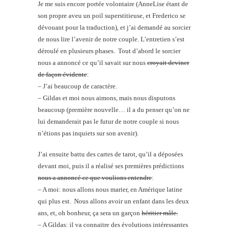
Je me suis encore portée volontaire (AnneLise étant de
son propre aveu un poil superstitieuse, et Frederico se
dévouant pour la traduction), et j’ai demandé au sorcier
de nous lire l’avenir de notre couple. L’entretien s’est
déroulé en plusieurs phases. Tout d’abord le sorcier
nous a annoncé ce qu’il savait sur nous
croyait deviner
de façon évidente
:
– J’ai beaucoup de caractère.
– Gildas et moi nous aimons, mais nous disputons
beaucoup (première nouvelle… il a du penser qu’on ne
lui demanderait pas le futur de notre couple si nous
n’étions pas inquiets sur son avenir).
J’ai ensuite battu des cartes de tarot, qu’il a déposées
devant moi, puis il a réalisé ses premières prédictions
nous a annoncé ce que voulions entendre
:
– A moi: nous allons nous marier, en Amérique latine
qui plus est. Nous allons avoir un enfant dans les deux
ans, et, oh bonheur, ça sera un garçon
héritier mâle.
– A Gildas: il va connaitre des évolutions intéressantes