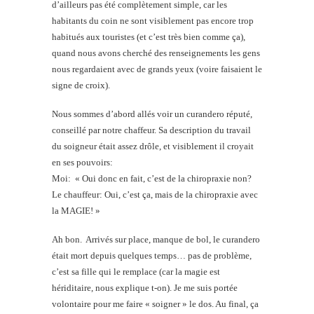
d’ailleurs pas été complètement simple, car les
habitants du coin ne sont visiblement pas encore trop
habitués aux touristes (et c’est très bien comme ça),
quand nous avons cherché des renseignements les gens
nous regardaient avec de grands yeux (voire faisaient le
signe de croix).
Nous sommes d’abord allés voir un curandero réputé,
conseillé par notre chaffeur. Sa description du travail
du soigneur était assez drôle, et visiblement il croyait
en ses pouvoirs:
Moi: « Oui donc en fait, c’est de la chiropraxie non?
Le chauffeur: Oui, c’est ça, mais de la chiropraxie avec
la MAGIE! »
Ah bon. Arrivés sur place, manque de bol, le curandero
était mort depuis quelques temps… pas de problème,
c’est sa fille qui le remplace (car la magie est
hériditaire, nous explique t-on). Je me suis portée
volontaire pour me faire « soigner » le dos. Au final, ça