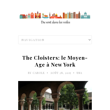
The Cloisters: le Moyen-
Age à New York
•
•
BY
CAROLE
AOÛT 28, 2015
USA