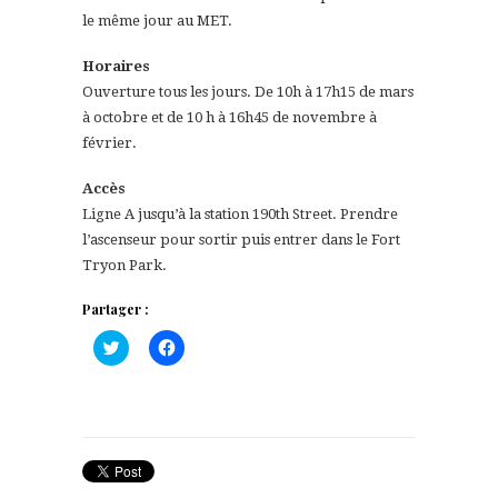
le même jour au MET.
Horaires
Ouverture tous les jours. De 10h à 17h15 de mars
à octobre et de 10 h à 16h45 de novembre à
février.
Accès
Ligne A jusqu’à la station 190th Street. Prendre
l’ascenseur pour sortir puis entrer dans le Fort
Tryon Park.
Partager :
Cliquez
Cliquez
pour
pour
partager
partager
sur
sur
Twitter(ouvre
Facebook(ouvre
dans
dans
une
une
nouvelle
nouvelle
fenêtre)
fenêtre)