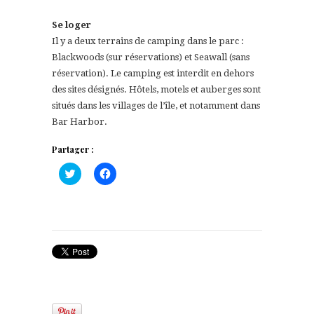
Se loger
Il y a deux terrains de camping dans le parc :
Blackwoods (sur réservations) et Seawall (sans
réservation). Le camping est interdit en dehors
des sites désignés. Hôtels, motels et auberges sont
situés dans les villages de l’île, et notamment dans
Bar Harbor.
Partager :
Cliquez
Cliquez
pour
pour
partager
partager
sur
sur
Twitter(ouvre
Facebook(ouvre
dans
dans
une
une
nouvelle
nouvelle
fenêtre)
fenêtre)