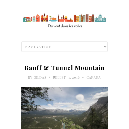
Banff & Tunnel Mountain
•
•
BY
GILDAS
JUILLET 31, 2016
CANADA