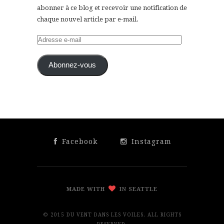
abonner à ce blog et recevoir une notification de
chaque nouvel article par e-mail.
Adresse
e-
mail
Abonnez-vous
Facebook
Instagram
MADE WITH
IN SEATTLE
© 2015 DU VENT DANS LES VOILES. ALL RIGHTS