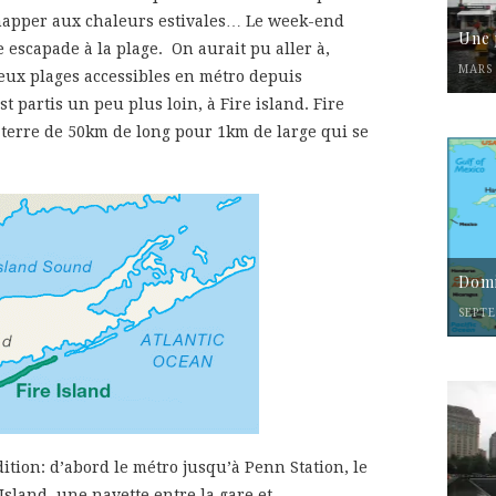
échapper aux chaleurs estivales… Le week-end
Une 
 escapade à la plage. On aurait pu aller à,
MARS 
deux plages accessibles en métro depuis
st partis un peu plus loin, à Fire island. Fire
e terre de 50km de long pour 1km de large qui se
Domi
SEPTE
dition: d’abord le métro jusqu’à Penn Station, le
Island, une navette entre la gare et