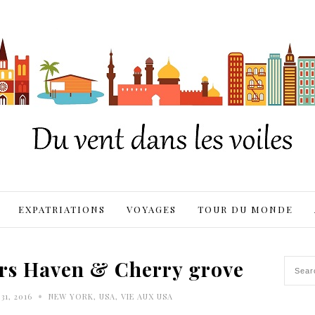
EXPATRIATIONS
VOYAGES
TOUR DU MONDE
lors Haven & Cherry grove
•
31, 2016
NEW YORK
,
USA
,
VIE AUX USA