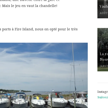
. Mais le jeu en vaut la chandelle!
Visi
AOÛT 
 ports à Fire Island, nous on opté pour le très
La r
Nouv
JANVI
Instag
Suivez