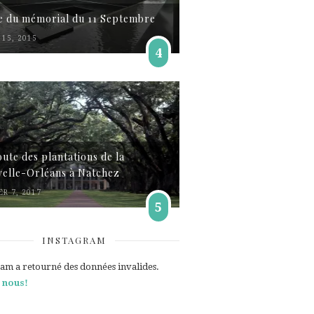
te du mémorial du 11 Septembre
15, 2015
4
oute des plantations de la
elle-Orléans à Natchez
ER 7, 2017
5
INSTAGRAM
ram a retourné des données invalides.
 nous!