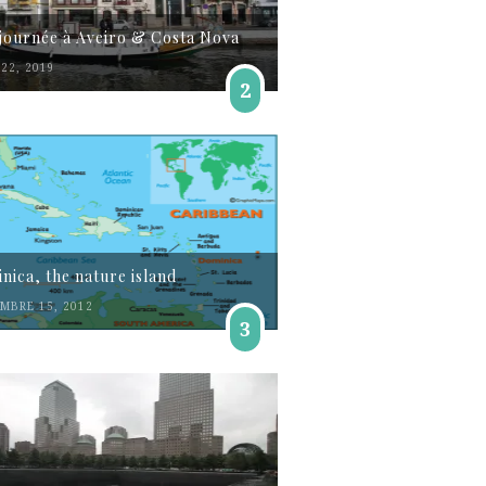
journée à Aveiro & Costa Nova
22, 2019
2
nica, the nature island
MBRE 15, 2012
3