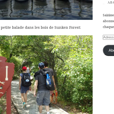
AB
Saisiss
abonner
chaque 
 petite balade dans les bois de Sunken Forest:
Adress
e-
mail
Ab