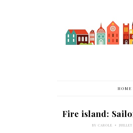
HOME
Fire island: Sai
•
BY
CAROLE
JUILLET 