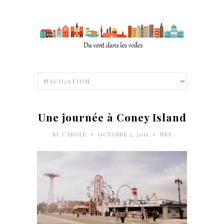
Une journée à Coney Island
•
•
BY
CAROLE
OCTOBRE 2, 2015
USA