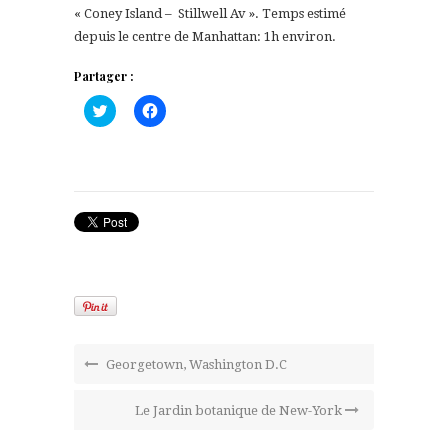
« Coney Island – Stillwell Av ». Temps estimé
depuis le centre de Manhattan: 1h environ.
Partager :
Cliquez
Cliquez
pour
pour
partager
partager
sur
sur
Twitter(ouvre
Facebook(ouvre
dans
dans
une
une
nouvelle
nouvelle
fenêtre)
fenêtre)
Georgetown, Washington D.C
Le Jardin botanique de New-York