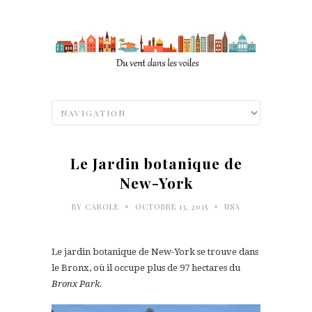
Le Jardin botanique de
New-York
•
•
BY
CAROLE
OCTOBRE 13, 2015
USA
Le jardin botanique de New-York se trouve dans
le Bronx, où il occupe plus de
97 hectares
du
Bronx Park.