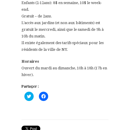
Enfants (2-12ans): 8$ en semaine, 10$ le week-
end.
Gratuit – de 2ans.
L’accès aux jardins (et non aux bâtiments) est
gratuit le mercredi, ainsi que le samedi de 9h à
10h du matin.
Il existe également des tarifs spéciaux pour les
résidents de la ville de NY.
Horaires
Ouvert du mardi au dimanche, 10h à 18h (17h en
hiver).
Partager :
Cliquez
Cliquez
pour
pour
partager
partager
sur
sur
Twitter(ouvre
Facebook(ouvre
dans
dans
une
une
nouvelle
nouvelle
fenêtre)
fenêtre)