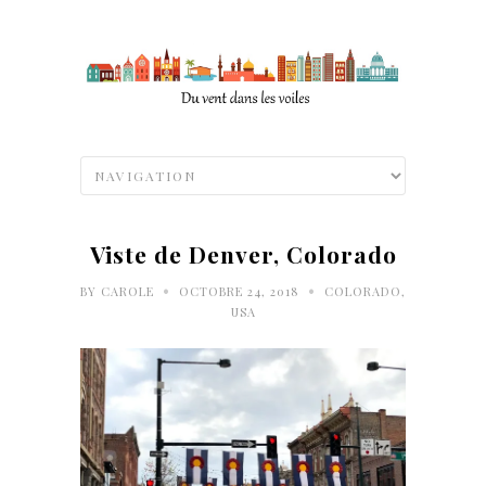
Viste de Denver, Colorado
•
•
BY
CAROLE
OCTOBRE 24, 2018
COLORADO
,
USA