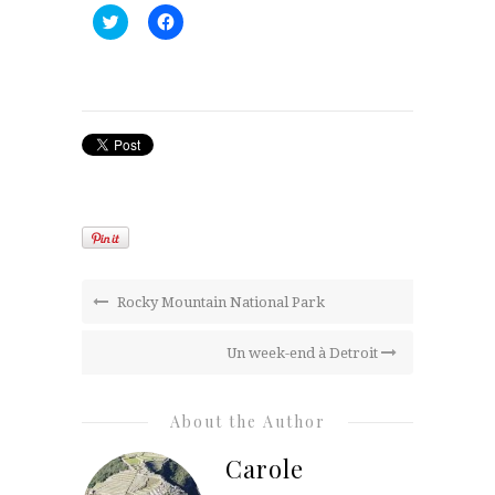
Cliquez
Cliquez
pour
pour
partager
partager
sur
sur
Twitter(ouvre
Facebook(ouvre
dans
dans
une
une
nouvelle
nouvelle
fenêtre)
fenêtre)
Rocky Mountain National Park
Un week-end à Detroit
About the Author
Carole