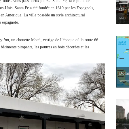
 nous avons passé deux jours à Santa Fe, la capitale de
Etats-Unis. Santa Fe a été fondée en 1610 par les Espagnols,
Une 
 en Amerique. La ville possède un style architectural
MARS 
e espagnole.
y Inn,
un chouette Motel, vestige de l’époque où la route 66
s bâtiments pimpants, les poutres en bois décorées et les
Domin
SEPTE