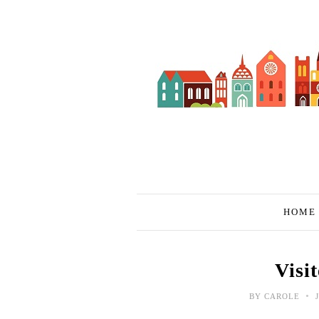
HOME
Visi
•
BY
CAROLE
J