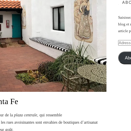
ABO
Saisisse
blog et 
article 
Adresse
e-
mail
Ab
nta Fe
our de la
plaza centrale
, qui ressemble
les rues avoisinantes sont envahies de boutiques d’artisanat
eur goût.