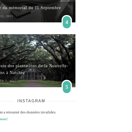
te du mémorial du 11 Septembre
15, 2015
4
ute des plantations de la Nouvelle-
ans à Natchez
ER 7, 2017
5
INSTAGRAM
m a retourné des données invalides.
nous!