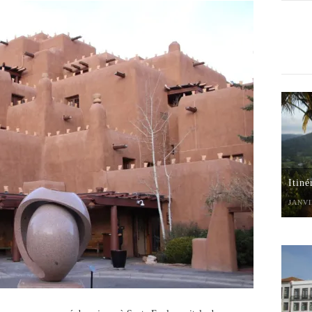
Itiné
JANVI