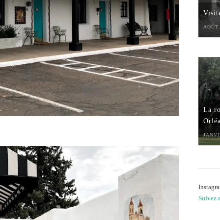
Visi
AOÛT 
La ro
Orlé
JANVI
Instagra
Suivez 