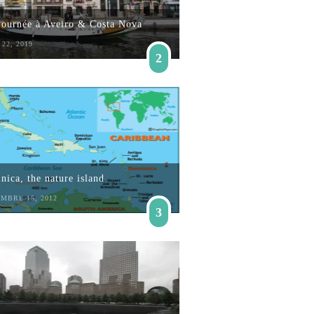
journée à Aveiro & Costa Nova
22, 2019
2
ica, the nature island
MBRE 15, 2012
3