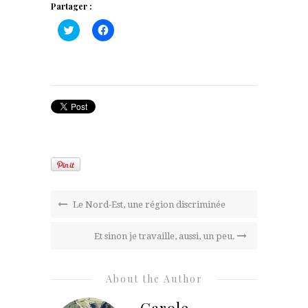
Partager :
Cliquez
Cliquez
pour
pour
partager
partager
sur
sur
Twitter(ouvre
Facebook(ouvre
dans
dans
une
une
nouvelle
nouvelle
fenêtre)
fenêtre)
Le Nord-Est, une région discriminée
Et sinon je travaille, aussi, un peu.
About the Author
Carole