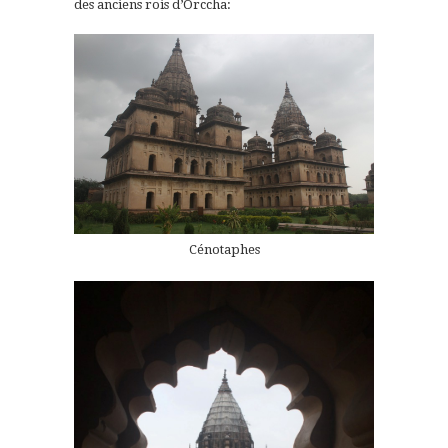
des anciens rois d’Orccha:
Cénotaphes