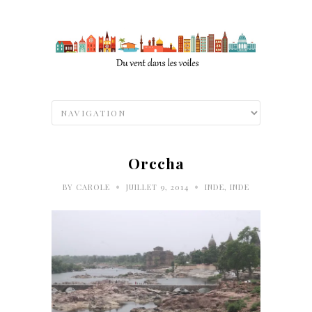
Orccha
•
•
BY
CAROLE
JUILLET 9, 2014
INDE
,
INDE