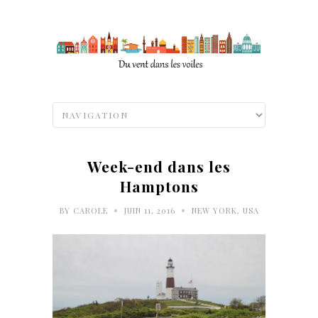
Week-end dans les
Hamptons
•
•
BY
CAROLE
JUIN 11, 2016
NEW YORK
,
USA