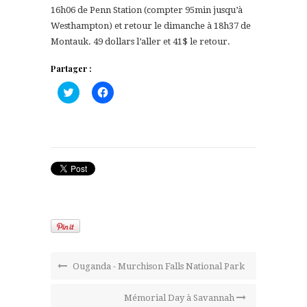
16h06 de Penn Station (compter 95min jusqu’à
Westhampton) et retour le dimanche à 18h37 de
Montauk. 49 dollars l’aller et 41$ le retour.
Partager :
Cliquez
Cliquez
pour
pour
partager
partager
sur
sur
Twitter(ouvre
Facebook(ouvre
dans
dans
une
une
nouvelle
nouvelle
fenêtre)
fenêtre)
Ouganda - Murchison Falls National Park
Mémorial Day à Savannah