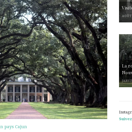
Visi
AOÛT 
La r
Nouv
JANVI
Instag
Suivez
 en pays Cajun