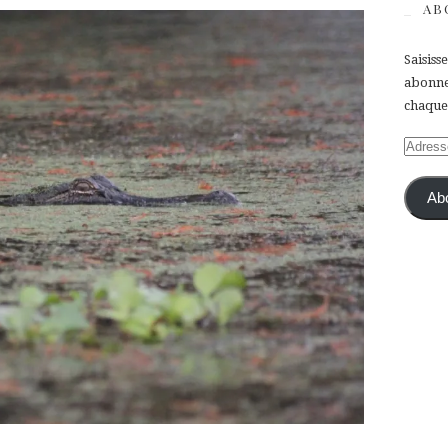
AB
Saisiss
abonner
chaque 
Adress
e-
mail
Ab