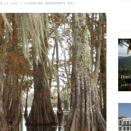
•
 29, 2016
LOUISIANE
,
MISSISSIPPI
,
USA
Itin
JANVI