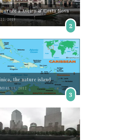
journée à Aveiro & Costa Nova
22, 2019
2
nica, the nature island
MBRE 15, 2012
3