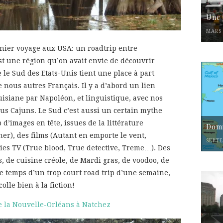
Une 
MARS 
rnier voyage aux USA: un roadtrip entre
est une région qu’on avait envie de découvrir
 le Sud des Etats-Unis tient une place à part
 nous autres Français. Il y a d’abord un lien
ouisiane par Napoléon, et linguistique, avec nos
us Cajuns. Le Sud c’est aussi un certain mythe
d’images en tête, issues de la littérature
Domi
er), des films (Autant en emporte le vent,
SEPTE
ies TV (True blood, True detective, Treme…). Des
 de cuisine créole, de Mardi gras, de voodoo, de
e temps d’un trop court road trip d’une semaine,
colle bien à la fiction!
de la Nouvelle-Orléans à Natchez