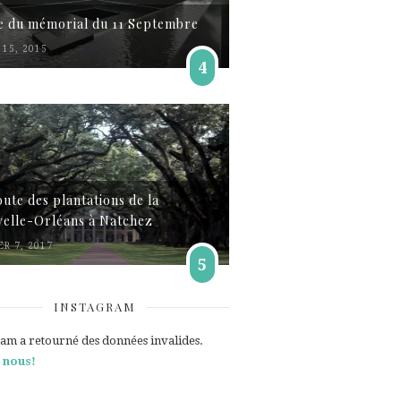
te du mémorial du 11 Septembre
15, 2015
4
oute des plantations de la
elle-Orléans à Natchez
ER 7, 2017
5
INSTAGRAM
ram a retourné des données invalides.
 nous!