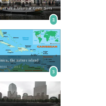
journée à Aveiro & Costa Nova
22, 2019
2
nica, the nature island
MBRE 15, 2012
3