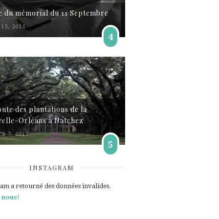
te du mémorial du 11 Septembre
15, 2015
4
oute des plantations de la
elle-Orléans à Natchez
ER 7, 2017
5
INSTAGRAM
ram a retourné des données invalides.
 nous!