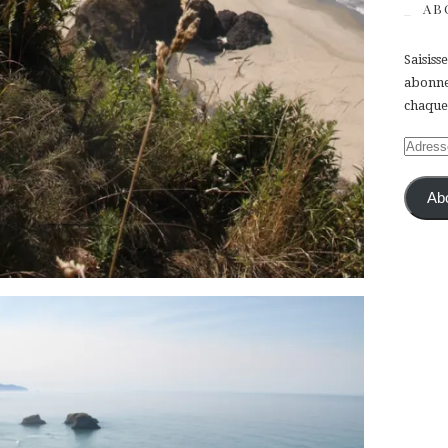
AB
Saisiss
abonner
chaque 
Adress
e-
mail
Ab