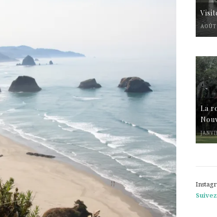
Visi
AOÛT 
La r
Nouv
JANVI
Instag
Suivez