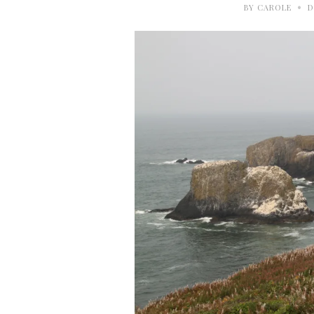
•
BY
CAROLE
D