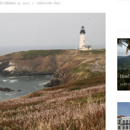
•
ÉCEMBRE 25, 2017
OREGON
,
USA
Itin
JANVI