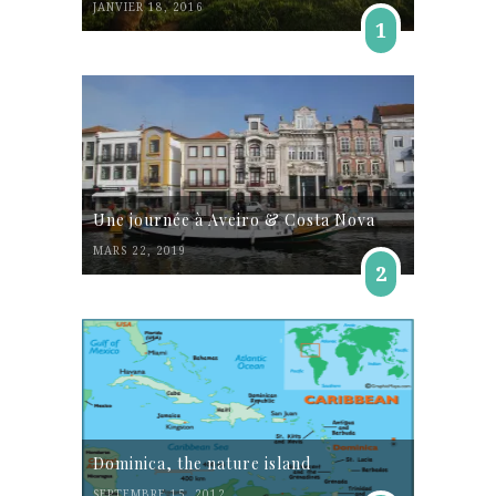
JANVIER 18, 2016
1
Une journée à Aveiro & Costa Nova
MARS 22, 2019
2
Dominica, the nature island
SEPTEMBRE 15, 2012