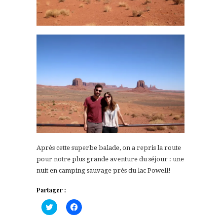
Après cette superbe balade, on a repris la route
pour notre plus grande aventure du séjour : une
nuit en camping sauvage près du lac Powell!
Partager :
Cliquez
Cliquez
pour
pour
partager
partager