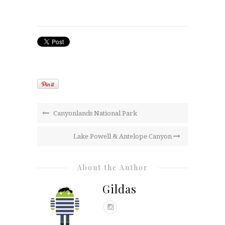
sur
sur
Twitter(ouvre
Facebook(ouvre
dans
dans
une
une
nouvelle
nouvelle
fenêtre)
fenêtre)
Canyonlands National Park
Lake Powell & Antelope Canyon
About the Author
Gildas