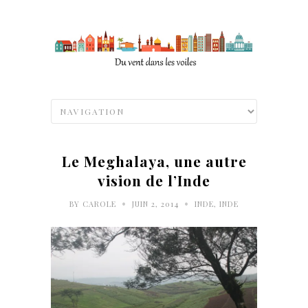
Le Meghalaya, une autre
vision de l’Inde
•
•
BY
CAROLE
JUIN 2, 2014
INDE
,
INDE