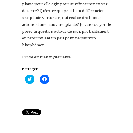
plante peut-elle agir pour se réincarner en ver
de terre? Qu’est-ce qui peut bien différencier
une plante vertueuse, qui réalise des bonnes
actions, d’une mauvaise plante? Je vais essayer de
poser la question autour de moi, probablement
en reformulant un peu pour ne pas trop
blasphémer.
L’Inde est bien mystérieuse.
Partager :
Cliquez
Cliquez
pour
pour
partager
partager
sur
sur
Twitter(ouvre
Facebook(ouvre
dans
dans
une
une
nouvelle
nouvelle
fenêtre)
fenêtre)