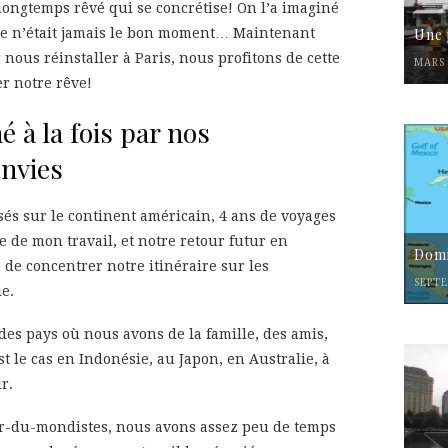
longtemps rêvé qui se concrétise! On l’a imaginé
ce n’était jamais le bon moment… Maintenant
Une 
ous réinstaller à Paris, nous profitons de cette
MARS 
er notre rêve!
é à la fois par nos
envies
és sur le continent américain, 4 ans de voyages
e de mon travail, et notre retour futur en
Domi
 de concentrer notre itinéraire sur les
SEPTE
ie.
 des pays où nous avons de la famille, des amis,
t le cas en Indonésie, au Japon, en Australie, à
r.
ur-du-mondistes, nous avons assez peu de temps