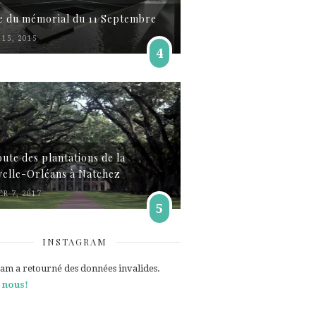
te du mémorial du 11 Septembre
15, 2015
4
oute des plantations de la
elle-Orléans à Natchez
ER 7, 2017
5
INSTAGRAM
ram a retourné des données invalides.
 nous!