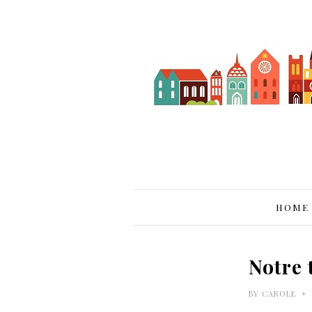
HOME
Notre
•
BY
CAROLE