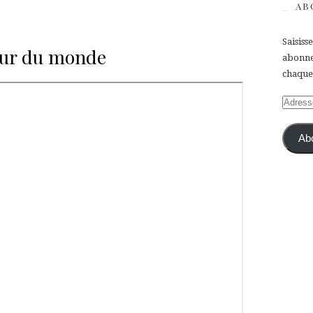
AB
Saisiss
tour du monde
abonner
chaque 
Adress
e-
mail
Ab