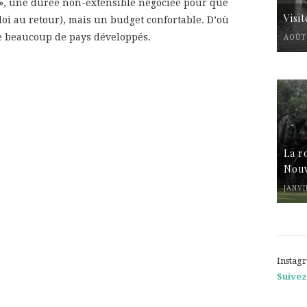
 », une durée non-extensible négociée pour que
Visi
oi au retour), mais un budget confortable. D’où
e beaucoup de pays développés.
AOÛT 
La r
Nouv
JANVI
Instag
Suivez