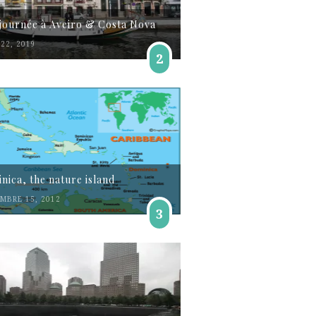
journée à Aveiro & Costa Nova
22, 2019
2
nica, the nature island
MBRE 15, 2012
3